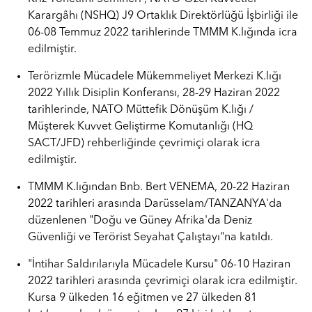
Karargâhı (NSHQ) J9 Ortaklık Direktörlüğü İşbirliği ile
06-08 Temmuz 2022 tarihlerinde TMMM K.lığında icra
edilmiştir.
Terörizmle Mücadele Mükemmeliyet Merkezi K.lığı
2022 Yıllık Disiplin Konferansı, 28-29 Haziran 2022
tarihlerinde, NATO Müttefik Dönüşüm K.lığı /
Müşterek Kuvvet Geliştirme Komutanlığı (HQ
SACT/JFD) rehberliğinde çevrimiçi olarak icra
edilmiştir.
TMMM K.lığından Bnb. Bert VENEMA, 20-22 Haziran
2022 tarihleri arasında Darüsselam/TANZANYA'da
düzenlenen "Doğu ve Güney Afrika'da Deniz
Güvenliği ve Terörist Seyahat Çalıştayı"na katıldı.
"İntihar Saldırılarıyla Mücadele Kursu" 06-10 Haziran
2022 tarihleri arasında çevrimiçi olarak icra edilmiştir.
Kursa 9 ülkeden 16 eğitmen ve 27 ülkeden 81