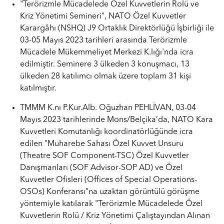
"Terörizmle Mücadelede Özel Kuvvetlerin Rolü ve
Kriz Yönetimi Semineri", NATO Özel Kuvvetler
Karargâhı (NSHQ) J9 Ortaklık Direktörlüğü İşbirliği ile
03-05 Mayıs 2023 tarihleri arasında Terörizmle
Mücadele Mükemmeliyet Merkezi K.lığı'nda icra
edilmiştir. Seminere 3 ülkeden 3 konuşmacı, 13
ülkeden 28 katılımcı olmak üzere toplam 31 kişi
katılmıştır.
TMMM K.nı P.Kur.Alb. Oğuzhan PEHLİVAN, 03-04
Mayıs 2023 tarihlerinde Mons/Belçika’da, NATO Kara
Kuvvetleri Komutanlığı koordinatörlüğünde icra
edilen "Muharebe Sahası Özel Kuvvet Unsuru
(Theatre SOF Component-TSC) Özel Kuvvetler
Danışmanları (SOF Advisor-SOP AD) ve Özel
Kuvvetler Ofisleri (Offices of Special Operations-
OSOs) Konferansı"na uzaktan görüntülü görüşme
yöntemiyle katılarak "Terörizmle Mücadelede Özel
Kuvvetlerin Rolü / Kriz Yönetimi Çalıştayından Alınan