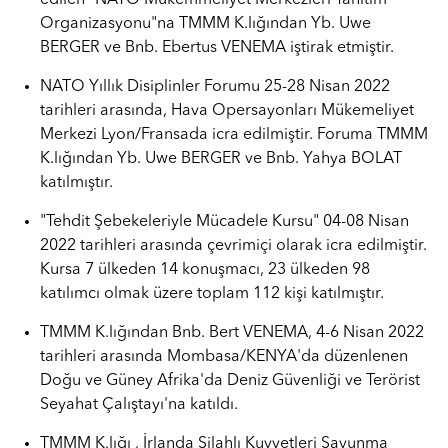
edilen "NATO Mükemmeliyet Merkezleri Tanıtım
Organizasyonu"na TMMM K.lığından Yb. Uwe
BERGER ve Bnb. Ebertus VENEMA iştirak etmiştir.
NATO Yıllık Disiplinler Forumu 25-28 Nisan 2022
tarihleri arasında, Hava Opersayonları Mükemeliyet
Merkezi Lyon/Fransada icra edilmiştir. Foruma TMMM
K.lığından Yb. Uwe BERGER ve Bnb. Yahya BOLAT
katılmıştır.
"Tehdit Şebekeleriyle Mücadele Kursu" 04-08 Nisan
2022 tarihleri arasında çevrimiçi olarak icra edilmiştir.
Kursa 7 ülkeden 14 konuşmacı, 23 ülkeden 98
katılımcı olmak üzere toplam 112 kişi katılmıştır.
TMMM K.lığından Bnb. Bert VENEMA, 4-6 Nisan 2022
tarihleri arasında Mombasa/KENYA'da düzenlenen
Doğu ve Güney Afrika'da Deniz Güvenliği ve Terörist
Seyahat Çalıştayı'na katıldı.
TMMM K.lığı , İrlanda Silahlı Kuvvetleri Savunma