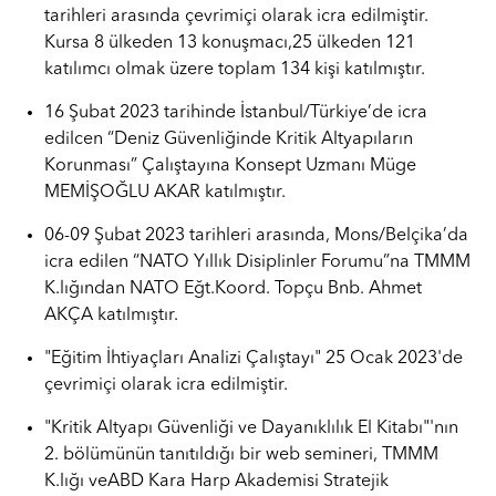
tarihleri arasında çevrimiçi olarak icra edilmiştir.
Kursa 8 ülkeden 13 konuşmacı,25 ülkeden 121
katılımcı olmak üzere toplam 134 kişi katılmıştır.
16 Şubat 2023 tarihinde İstanbul/Türkiye’de icra
edilcen “Deniz Güvenliğinde Kritik Altyapıların
Korunması” Çalıştayına Konsept Uzmanı Müge
MEMİŞOĞLU AKAR katılmıştır.
06-09 Şubat 2023 tarihleri arasında, Mons/Belçika’da
icra edilen “NATO Yıllık Disiplinler Forumu”na TMMM
K.lığından NATO Eğt.Koord. Topçu Bnb. Ahmet
AKÇA katılmıştır.
"Eğitim İhtiyaçları Analizi Çalıştayı" 25 Ocak 2023'de
çevrimiçi olarak icra edilmiştir.
"Kritik Altyapı Güvenliği ve Dayanıklılık El Kitabı"'nın
2. bölümünün tanıtıldığı bir web semineri, TMMM
K.lığı veABD Kara Harp Akademisi Stratejik