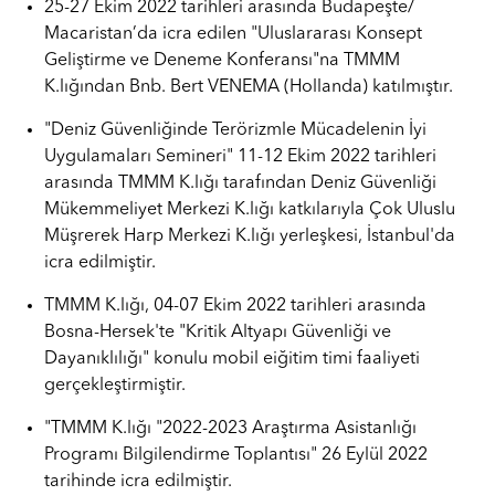
25-27 Ekim 2022 tarihleri arasında Budapeşte/
Macaristan’da icra edilen "Uluslararası Konsept
Geliştirme ve Deneme Konferansı"na TMMM
K.lığından Bnb. Bert VENEMA (Hollanda) katılmıştır.
"Deniz Güvenliğinde Terörizmle Mücadelenin İyi
Uygulamaları Semineri" 11-12 Ekim 2022 tarihleri
arasında TMMM K.lığı tarafından Deniz Güvenliği
Mükemmeliyet Merkezi K.lığı katkılarıyla Çok Uluslu
Müşrerek Harp Merkezi K.lığı yerleşkesi, İstanbul'da
icra edilmiştir.
TMMM K.lığı, 04-07 Ekim 2022 tarihleri arasında
Bosna-Hersek'te "Kritik Altyapı Güvenliği ve
Dayanıklılığı" konulu mobil eiğitim timi faaliyeti
gerçekleştirmiştir.
"TMMM K.lığı "2022-2023 Araştırma Asistanlığı
Programı Bilgilendirme Toplantısı" 26 Eylül 2022
tarihinde icra edilmiştir.